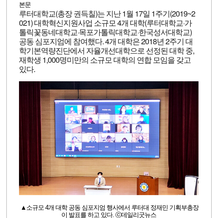
본문
루터대학교(총장 권득칠)는 지난 1월 17일 1주기(2019~2
021) 대학혁신지원사업 소규모 4개 대학(루터대학교·가
톨릭꽃동네대학교·목포가톨릭대학교·한국성서대학교)
공동 심포지엄에 참여했다. 4개 대학은 2018년 2주기 대
학기본역량진단에서 자율개선대학으로 선정된 대학 중,
재학생 1,000명미만의 소규모 대학의 연합 모임을 갖고
있다.
▲소규모 4개 대학 공동 심포지엄 행사에서 루터대 정재민 기획부총장
이 발표를 하고 있다. ⓒ데일리굿뉴스