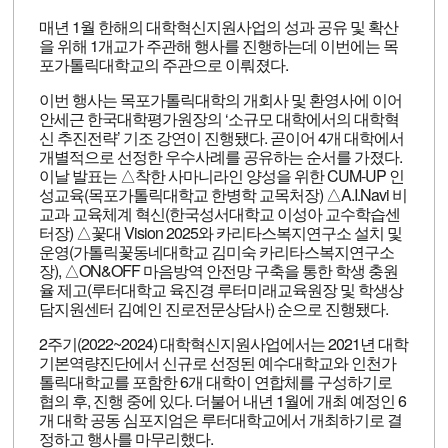
매년 1월 한해의 대학혁신지원사업의 성과 공유 및 확산
을 위해 1개교가 주관해 행사를 진행하는데 이번에는 목
포가톨릭대학교의 주관으로 이뤄졌다.
이번 행사는 목포가톨릭대학의 개회사 및 환영사에 이어
안세근 한국대학평가원장의 ‘소규모 대학에서의 대학혁
신 추진전략’ 기조 강연이 진행됐다. 곧이어 4개 대학에서
개별적으로 선정한 우수사례를 공유하는 순서를 가졌다.
이날 발표는 △착한 사마니라인 양성을 위한 CUM-UP 인
성교육(목포가톨릭대학교 한병학 교목처장) △A.I.Navi 비
교과 교육체계 혁신(한국성서대학교 이성아 교수학습센
터장) △꽃대 Vision 2025와 카리타스복지연구소 설치 및
운영(가톨릭꽃동네대학교 김미숙 카리타스복지연구소
장), △ON&OFF 마음방역 안전망 구축을 통한 학생 충원
율 제고(루터대학교 육진경 루터미래교육원장 및 학생상
담지원센터 김예인 진로전문상담사) 순으로 진행됐다.
2주기(2022~2024) 대학혁신지원사업에서는 2021년 대학
기본역량진단에서 신규로 선정된 예수대학교와 인천가
톨릭대학교를 포함한 6개 대학이 연합체를 구성하기로
협의 후, 진행 중에 있다. 더불어 내년 1월에 개최 예정인 6
개 대학 공동 심포지엄은 루터대학교에서 개최하기로 결
정하고 행사를 마무리했다.